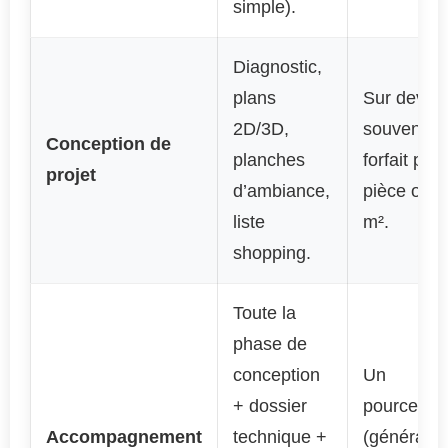
simple).
Diagnostic,
plans
Sur devis,
2D/3D,
souvent u
Conception de
planches
forfait par
projet
d’ambiance,
pièce ou a
liste
m².
shopping.
Toute la
phase de
conception
Un
+ dossier
pourcenta
Accompagnement
technique +
(générale