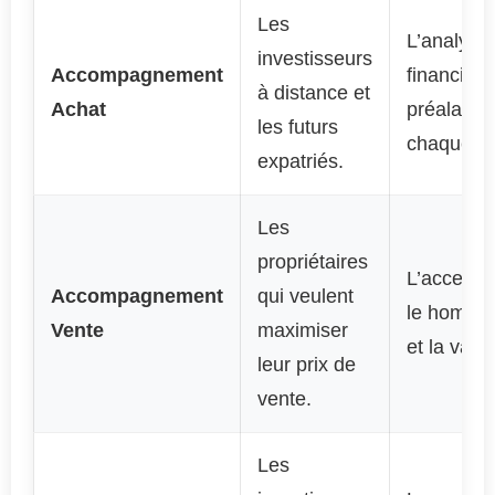
Les
L’analyse
investisseurs
Accompagnement
financière
à distance et
Achat
préalable
les futurs
chaque bi
expatriés.
Les
propriétaires
L’accent 
Accompagnement
qui veulent
le home s
Vente
maximiser
et la valor
leur prix de
vente.
Les