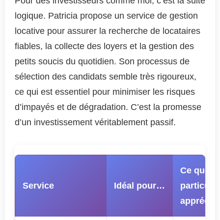
Pour des investisseurs comme moi, c’est la suite
logique. Patricia propose un service de gestion
locative pour assurer la recherche de locataires
fiables, la collecte des loyers et la gestion des
petits soucis du quotidien. Son processus de
sélection des candidats semble très rigoureux,
ce qui est essentiel pour minimiser les risques
d’impayés et de dégradation. C’est la promesse
d’un investissement véritablement passif.
Ce que j’
Service
Idéal pour…
particuli
apprécié