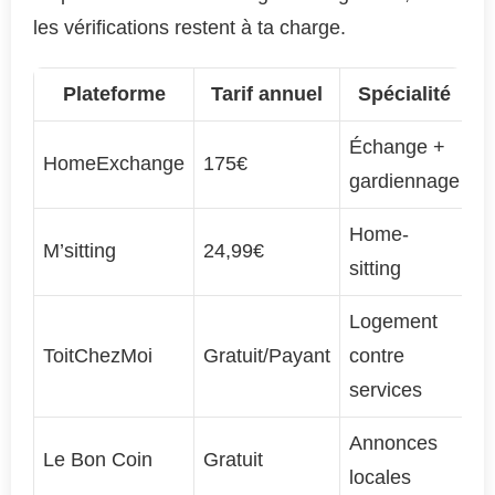
les vérifications restent à ta charge.
Plateforme
Tarif annuel
Spécialité
Échange +
A
HomeExchange
175€
gardiennage
i
Home-
M’sitting
24,99€
É
sitting
Logement
ToitChezMoi
Gratuit/Payant
contre
A
services
Annonces
Le Bon Coin
Gratuit
A
locales