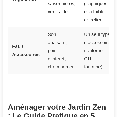
saisonnières,
graphiques
verticalité
et à faible
entretien
Son
Un seul type
apaisant,
d’accessoire
Eau /
point
(lanterne
Accessoires
d’intérêt,
OU
cheminement
fontaine)
Aménager votre Jardin Zen
: Le Guide Pratique en 5