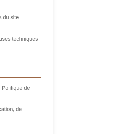
s du site
auses techniques
 Politique de
cation, de