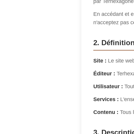
par Terhexagone
En accédant et en
n'acceptez pas ces
2. Définitio
Site :
Le site we
Éditeur :
Terhexa
Utilisateur :
Tout
Services :
L'ense
Contenu :
Tous l
3. Descript