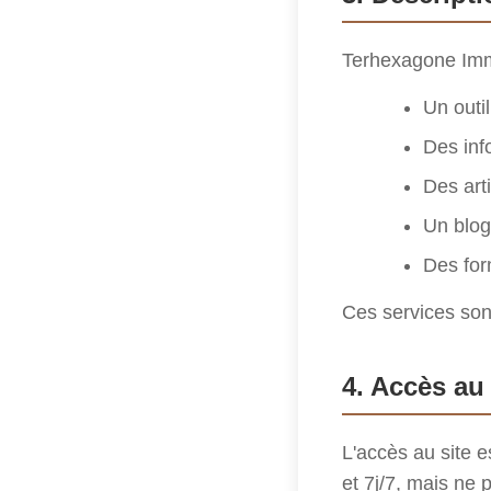
Terhexagone Immo
Un outil
Des inf
Des art
Un blog
Des for
Ces services sont 
4. Accès au 
L'accès au site es
et 7j/7, mais ne 